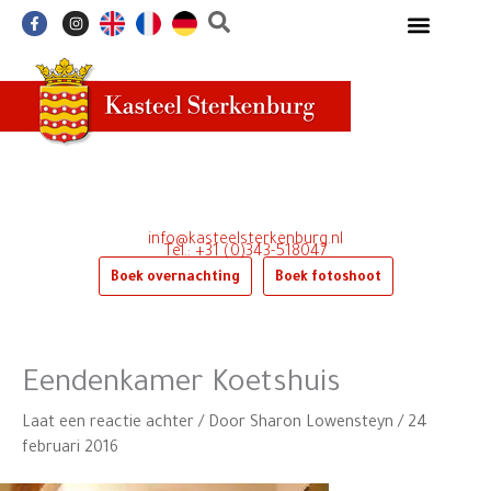
Ga
F
I
a
n
naar
c
s
e
t
de
b
a
o
g
inhoud
o
r
k
a
-
m
f
info@kasteelsterkenburg.nl
Tel.: +31 (0)343-518047
Boek overnachting
Boek fotoshoot
Eendenkamer Koetshuis
Laat een reactie achter
/ Door
Sharon Lowensteyn
/
24
februari 2016