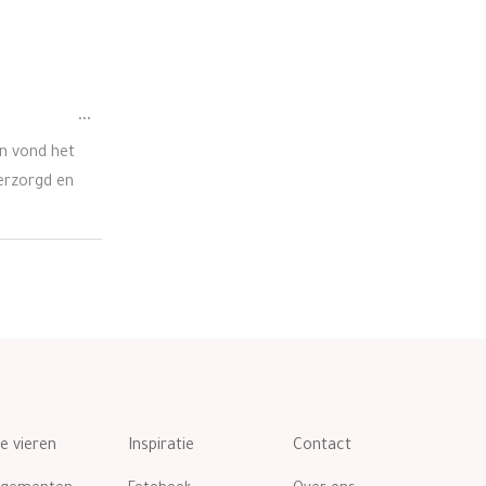
Wissel
...
deze
on vond het
metabox.
verzorgd en
te vieren
Inspiratie
Contact