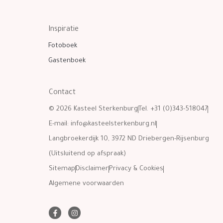
Inspiratie
Fotoboek
Gastenboek
Contact
© 2026 Kasteel Sterkenburg
Tel. +31 (0)343-518047
E-mail:
info@kasteelsterkenburg.nl
Langbroekerdijk 10, 3972 ND Driebergen-Rijsenburg
(Uitsluitend op afspraak)
Sitemap
Disclaimer
Privacy & Cookies
Algemene voorwaarden
F
I
a
n