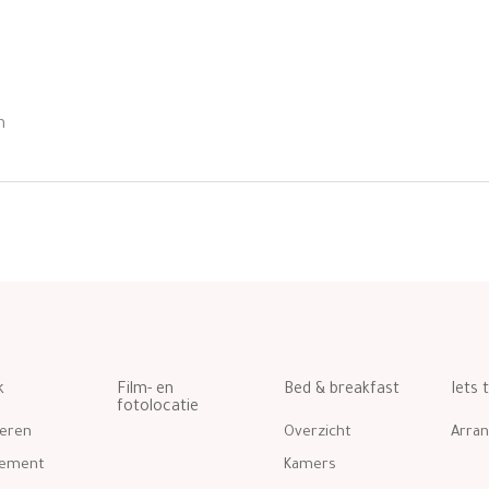
m
k
Film- en
Bed & breakfast
Iets 
fotolocatie
eren
Overzicht
Arra
gement
Kamers