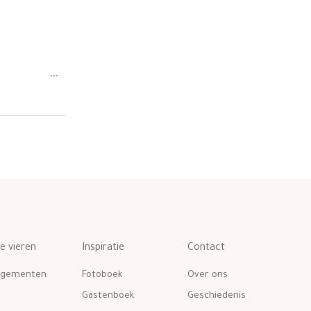
Wissel
...
deze
metabox.
te vieren
Inspiratie
Contact
ngementen
Fotoboek
Over ons
Gastenboek
Geschiedenis