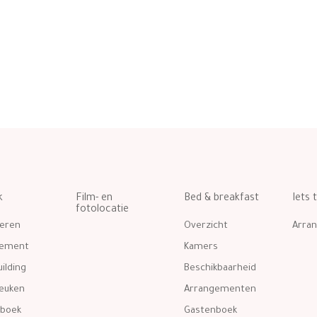
k
Film- en
Bed & breakfast
Iets 
fotolocatie
eren
Overzicht
Arra
gement
Kamers
ilding
Beschikbaarheid
euken
Arrangementen
boek
Gastenboek