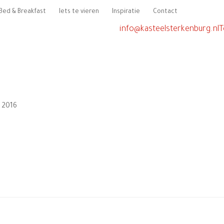
Bed & Breakfast
Iets te vieren
Inspiratie
Contact
info@kasteelsterkenburg.nl
T
 2016