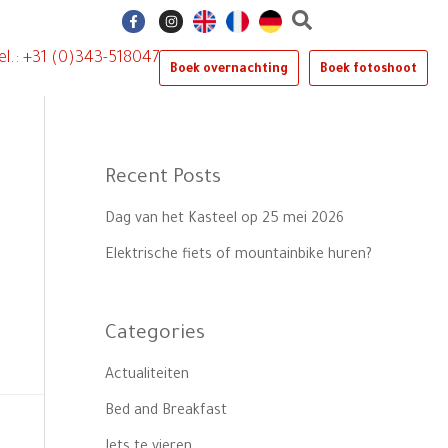
F
I
a
n
c
s
e
t
el.: +31 (0)343-518047
b
a
Boek overnachting
Boek fotoshoot
o
g
o
r
k
a
-
m
f
Recent Posts
Dag van het Kasteel op 25 mei 2026
Elektrische fiets of mountainbike huren?
Categories
Actualiteiten
Bed and Breakfast
Iets te vieren