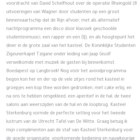
voordracht van David Schelfhout over de operatie Rheingold (8
uitvoeringen van Wagner door studenten op een groot
binnenvaartschip dat de Rijn afvoer, met als alternatief
nachtprogramma een disco door klassiek geschoolde
studentenmusici, een rapper en een DJ), en als hoogtepunt het
diner in de grote zaal van het kasteel. De Koninklijke Studenten
Zigeunerkapel Tzigane onder leiding van Jaap Gisolf
verwelkomde met muziek de gasten bij binnenkomst.
Boedapest op Langbroek! Nog vóór het avondprogramma
begon kon her en der op de vele zitjes rond het kasteel in
groepjes een kop thee worden gedronken, met cake erbij, en
na ons te hebben omgekleed, een aperitief in de hal, de twee
salons aan weerszijden van de hal en de loopbrug. Kasteel
Sterkenburg vormde de perfecte setting voor het tweede
lustrum van de Utrecht Tafel van De Witte. Graag betuig ik
mijn complimenten aan de staf van Kasteel Sterkenburg voor
de goede organisatie, voorkomende bediening en nauwkeurige