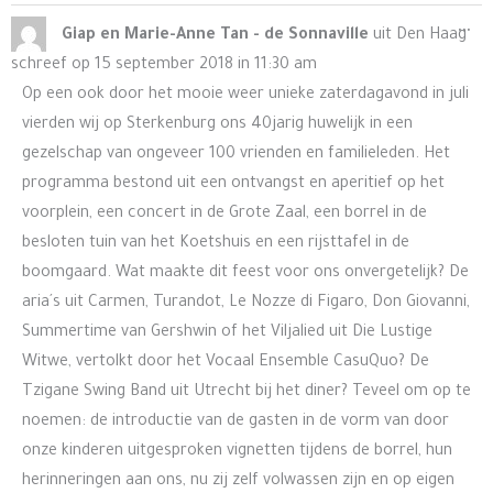
Wis
...
Giap en Marie-Anne Tan - de Sonnaville
uit
Den Haag
de
schreef op
15 september 2018
in
11:30 am
me
Op een ook door het mooie weer unieke zaterdagavond in juli
vierden wij op Sterkenburg ons 40jarig huwelijk in een
gezelschap van ongeveer 100 vrienden en familieleden. Het
programma bestond uit een ontvangst en aperitief op het
voorplein, een concert in de Grote Zaal, een borrel in de
besloten tuin van het Koetshuis en een rijsttafel in de
boomgaard. Wat maakte dit feest voor ons onvergetelijk? De
aria´s uit Carmen, Turandot, Le Nozze di Figaro, Don Giovanni,
Summertime van Gershwin of het Viljalied uit Die Lustige
Witwe, vertolkt door het Vocaal Ensemble CasuQuo? De
Tzigane Swing Band uit Utrecht bij het diner? Teveel om op te
noemen: de introductie van de gasten in de vorm van door
onze kinderen uitgesproken vignetten tijdens de borrel, hun
herinneringen aan ons, nu zij zelf volwassen zijn en op eigen