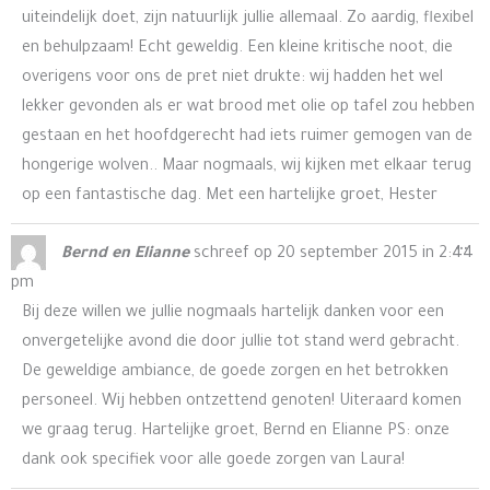
uiteindelijk doet, zijn natuurlijk jullie allemaal. Zo aardig, flexibel
en behulpzaam! Echt geweldig. Een kleine kritische noot, die
overigens voor ons de pret niet drukte: wij hadden het wel
lekker gevonden als er wat brood met olie op tafel zou hebben
gestaan en het hoofdgerecht had iets ruimer gemogen van de
hongerige wolven.. Maar nogmaals, wij kijken met elkaar terug
op een fantastische dag. Met een hartelijke groet, Hester
Wis
...
Bernd en Elianne
schreef op
20 september 2015
in
2:44
de
pm
me
Bij deze willen we jullie nogmaals hartelijk danken voor een
onvergetelijke avond die door jullie tot stand werd gebracht.
De geweldige ambiance, de goede zorgen en het betrokken
personeel. Wij hebben ontzettend genoten! Uiteraard komen
we graag terug. Hartelijke groet, Bernd en Elianne PS: onze
dank ook specifiek voor alle goede zorgen van Laura!