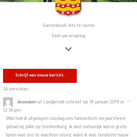
Gastenboek Iets te vieren
Deel uw ervaring
14 berichten.
Wis
...
Anoniem
uit
Langbroek
schreef op
18 januari 2019
in
de
12:36 pm
me
Wat heb ik afgelopen zondag een fantastisch verjaarsfeest
gehad bij jullie op Sterkenburg. Ik wist natuurlijk wel in grote
lijnen wat ons te wachten stond, want ik was tenslotte nauw