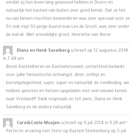
omdat zij hun leven lang gewoond hebben in Doorn en
natuurlijk het kasteel van buiten zeer goed kende. Dat ze het
nu van binnen mochten bewonderen was zeer speciaal voor ze.
En ook mijn 92-jarige buurvrouw Lex de Groot, was zeer onder
de indruk. Met vriendelijke groet, Henriëtte van Norel
Wis
...
Diana en Henk Savelberg
schreef op
12 augustus 2014
de
in
7:48 am
me
Beste Kasteelheren en Kasteelvrouwen, ontzettend bedankt
voor jullie fantastische ontvangst, diner, ontbijt en
borrelgelegenheid, super, super en natuurlijk de rondleiding, we
hebben genoten en fietsen opgeladen met veel nieuwe kennis
naar Vreeland!!! Dank nogmaals en tot ziens, Diana en Henk
Savelberg en de andere natuurlijk.
Wis
...
Carel&Cobie Moojen
schreef op
9 juli 2014
in
9:28 am
de
Perfecte ervaring met feest op Kasteel Sterkenburg op 5 juli
me