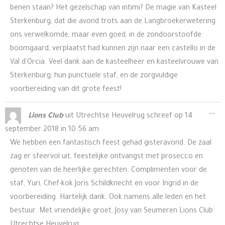
benen staan? Het gezelschap van intimi? De magie van Kasteel
Sterkenburg, dat die avond trots aan de Langbroekerwetering
ons verwelkomde, maar even goed, in de zondoorstoofde
boomgaard, verplaatst had kunnen zijn naar een castello in de
Val d´Orcia. Veel dank aan de kasteelheer en kasteelvrouwe van
Sterkenburg, hun punctuele staf, en de zorgvuldige
voorbereiding van dit grote feest!
Wis
...
Lions Club
uit
Utrechtse Heuvelrug
schreef op
14
de
september 2018
in
10:56 am
me
We hebben een fantastisch feest gehad gisteravond. De zaal
zag er sfeervol uit, feestelijke ontvangst met prosecco en
genoten van de heerlijke gerechten. Complimenten voor de
staf, Yuri, Chef-kok Joris Schildknecht en voor Ingrid in de
voorbereiding. Hartelijk dank. Ook namens alle leden en het
bestuur. Met vriendelijke groet, Josy van Seumeren Lions Club