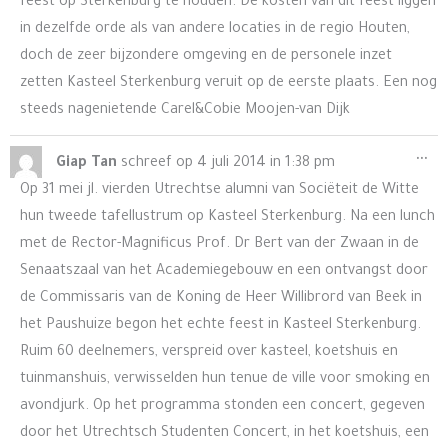
feest op Sterkenburg te houden. De kosten van dit feest liggen
in dezelfde orde als van andere locaties in de regio Houten,
doch de zeer bijzondere omgeving en de personele inzet
zetten Kasteel Sterkenburg veruit op de eerste plaats. Een nog
steeds nagenietende Carel&Cobie Moojen-van Dijk
Wis
...
Giap Tan
schreef op
4 juli 2014
in
1:38 pm
de
Op 31 mei jl. vierden Utrechtse alumni van Sociëteit de Witte
me
hun tweede tafellustrum op Kasteel Sterkenburg. Na een lunch
met de Rector-Magnificus Prof. Dr Bert van der Zwaan in de
Senaatszaal van het Academiegebouw en een ontvangst door
de Commissaris van de Koning de Heer Willibrord van Beek in
het Paushuize begon het echte feest in Kasteel Sterkenburg.
Ruim 60 deelnemers, verspreid over kasteel, koetshuis en
tuinmanshuis, verwisselden hun tenue de ville voor smoking en
avondjurk. Op het programma stonden een concert, gegeven
door het Utrechtsch Studenten Concert, in het koetshuis, een