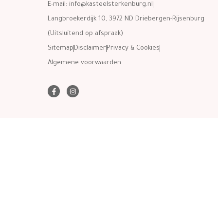
E-mail:
info@kasteelsterkenburg.nl
Langbroekerdijk 10, 3972 ND Driebergen-Rijsenburg
(Uitsluitend op afspraak)
Sitemap
Disclaimer
Privacy & Cookies
Algemene voorwaarden
F
I
a
n
c
s
e
t
b
a
o
g
o
r
k
a
-
m
f