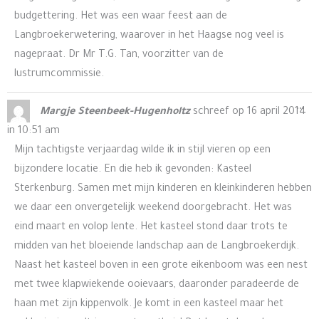
budgettering. Het was een waar feest aan de
Langbroekerwetering, waarover in het Haagse nog veel is
nagepraat. Dr Mr T.G. Tan, voorzitter van de
lustrumcommissie.
Wis
...
Margje Steenbeek-Hugenholtz
schreef op
16 april 2014
de
in
10:51 am
me
Mijn tachtigste verjaardag wilde ik in stijl vieren op een
bijzondere locatie. En die heb ik gevonden: Kasteel
Sterkenburg. Samen met mijn kinderen en kleinkinderen hebben
we daar een onvergetelijk weekend doorgebracht. Het was
eind maart en volop lente. Het kasteel stond daar trots te
midden van het bloeiende landschap aan de Langbroekerdijk.
Naast het kasteel boven in een grote eikenboom was een nest
met twee klapwiekende ooievaars, daaronder paradeerde de
haan met zijn kippenvolk. Je komt in een kasteel maar het