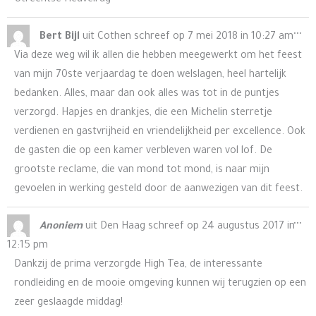
Utrechtse Heuvelrug
Wis
...
Bert Bijl
uit
Cothen
schreef op
7 mei 2018
in
10:27 am
de
Via deze weg wil ik allen die hebben meegewerkt om het feest
me
van mijn 70ste verjaardag te doen welslagen, heel hartelijk
bedanken. Alles, maar dan ook alles was tot in de puntjes
verzorgd. Hapjes en drankjes, die een Michelin sterretje
verdienen en gastvrijheid en vriendelijkheid per excellence. Ook
de gasten die op een kamer verbleven waren vol lof. De
grootste reclame, die van mond tot mond, is naar mijn
gevoelen in werking gesteld door de aanwezigen van dit feest.
Wis
...
Anoniem
uit
Den Haag
schreef op
24 augustus 2017
in
de
12:15 pm
me
Dankzij de prima verzorgde High Tea, de interessante
rondleiding en de mooie omgeving kunnen wij terugzien op een
zeer geslaagde middag!