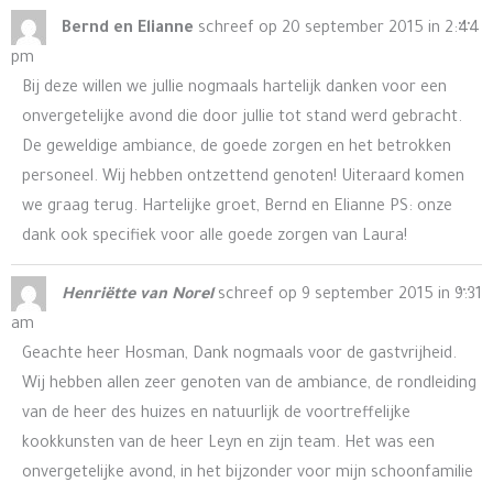
Wis
...
Bernd en Elianne
schreef op
20 september 2015
in
2:44
de
pm
me
Bij deze willen we jullie nogmaals hartelijk danken voor een
onvergetelijke avond die door jullie tot stand werd gebracht.
De geweldige ambiance, de goede zorgen en het betrokken
personeel. Wij hebben ontzettend genoten! Uiteraard komen
we graag terug. Hartelijke groet, Bernd en Elianne PS: onze
dank ook specifiek voor alle goede zorgen van Laura!
Wis
...
Henriëtte van Norel
schreef op
9 september 2015
in
9:31
de
am
me
Geachte heer Hosman, Dank nogmaals voor de gastvrijheid.
Wij hebben allen zeer genoten van de ambiance, de rondleiding
van de heer des huizes en natuurlijk de voortreffelijke
kookkunsten van de heer Leyn en zijn team. Het was een
onvergetelijke avond, in het bijzonder voor mijn schoonfamilie