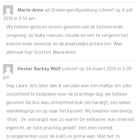
Wis
...
Marie-Anne
uit
Driebergen-Rijsenburg
schreef op
4 juli
de
2016
in
9:51 am
me
Wij hebben gisteren enorm genoten van de betoverende
omgeving, de leuke mensen, muziek en niet te vergeten het
koesterende zonnetje en de plaatselijke producten. Was
allemaal top! Groeten, Marie-Anne
Wis
...
Hester Barkey Wolf
schreef op
24 maart 2016
in
5:06
de
pm
me
Dag Laura, Iets later dan ik van plan was een mailtje om jullie
ontzettend te bedanken voor de prachtige dag, we hebben
genoten! De bus was ontzettend leuk (en handig!), een lekker
wandelingetje en op naar het kasteel. Wij kwamen een beetje
'thuis'. De ontvangst was zo warm! De eetkamer was sfeervol
ingericht, de tafel prachtig gedekt. Het eten heerlijk
(complimenten voor de kok!) en prima wijn. Wat het 'm