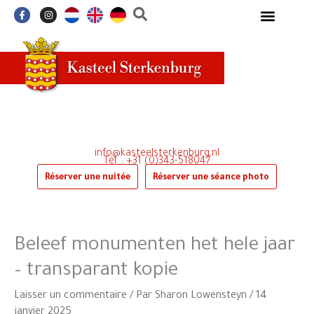
Aller
F
I
a
n
au
c
s
e
t
contenu
b
a
o
g
o
r
k
a
-
m
f
info@kasteelsterkenburg.nl
Tél. : +31 (0)343-518047
Réserver une nuitée
Réserver une séance photo
Beleef monumenten het hele jaar
– transparant kopie
Laisser un commentaire
/ Par
Sharon Lowensteyn
/
14
janvier 2025