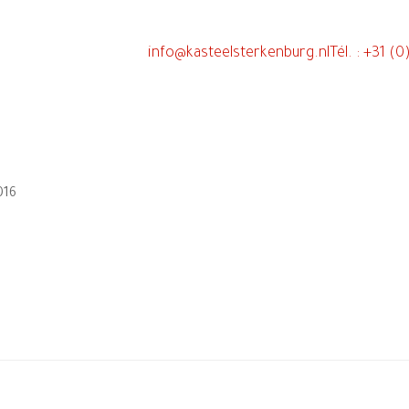
info@kasteelsterkenburg.nl
Tél. : +31 (
016