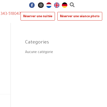
F
I
a
n
c
s
e
t
0)343-518047
b
a
Réserver une nuitée
Réserver une séance photo
o
g
o
r
k
a
-
m
f
Categories
Aucune catégorie