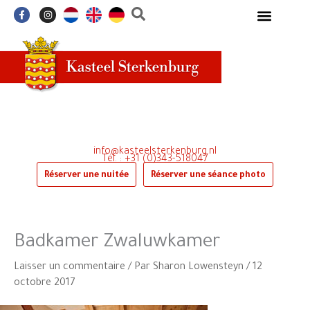
Aller
F
I
a
n
au
c
s
e
t
contenu
b
a
o
g
o
r
k
a
-
m
f
info@kasteelsterkenburg.nl
Tél. : +31 (0)343-518047
Réserver une nuitée
Réserver une séance photo
Badkamer Zwaluwkamer
Laisser un commentaire
/ Par
Sharon Lowensteyn
/
12
octobre 2017