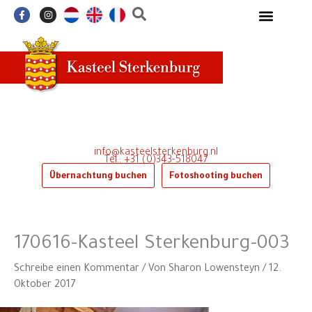
Zum
F
I
a
n
Inhalt
c
s
e
t
springen
b
a
o
g
o
r
k
a
-
m
f
info@kasteelsterkenburg.nl
Tel.: +31 (0)343-518047
Übernachtung buchen
Fotoshooting buchen
170616-Kasteel Sterkenburg-003
Schreibe einen Kommentar
/ Von
Sharon Lowensteyn
/
12.
Oktober 2017