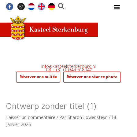
Aller
F
I
a
n
au
c
s
e
t
contenu
b
a
o
g
o
r
k
a
-
m
f
info@kasteelsterkenburg.nl
Tél. : +31 (0)343-518047
Réserver une nuitée
Réserver une séance photo
Ontwerp zonder titel (1)
Laisser un commentaire
/ Par
Sharon Lowensteyn
/
14
janvier 2025