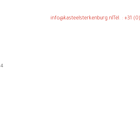
info@kasteelsterkenburg.nl
Tél. : +31 (
24