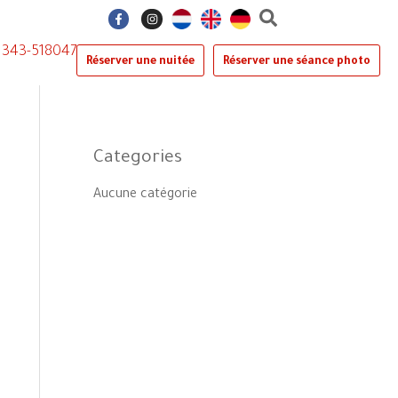
F
I
a
n
c
s
e
t
0)343-518047
b
a
Réserver une nuitée
Réserver une séance photo
o
g
o
r
k
a
-
m
f
Categories
Aucune catégorie