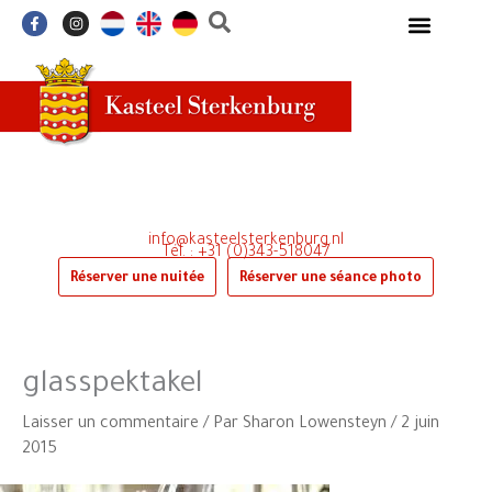
Aller
F
I
a
n
au
c
s
e
t
contenu
b
a
o
g
o
r
k
a
-
m
f
info@kasteelsterkenburg.nl
Tél. : +31 (0)343-518047
Réserver une nuitée
Réserver une séance photo
glasspektakel
Laisser un commentaire
/ Par
Sharon Lowensteyn
/
2 juin
2015