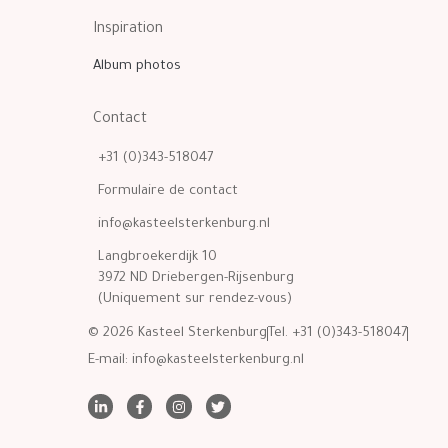
Inspiration
Album photos
Contact
+31 (0)343-518047
Formulaire de contact
info@kasteelsterkenburg.nl
Langbroekerdijk 10
3972 ND Driebergen-Rijsenburg
(Uniquement sur rendez-vous)
© 2026 Kasteel Sterkenburg
Tel. +31 (0)343-518047
E-mail:
info@kasteelsterkenburg.nl
L
F
I
T
i
a
n
w
n
c
s
i
k
e
t
t