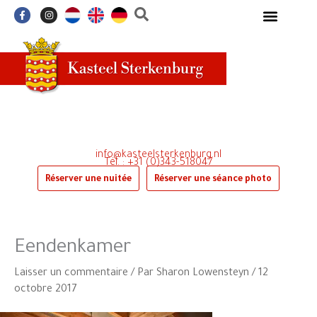
Aller
F
I
a
n
au
c
s
e
t
contenu
b
a
o
g
o
r
k
a
-
m
f
info@kasteelsterkenburg.nl
Tél. : +31 (0)343-518047
Réserver une nuitée
Réserver une séance photo
Eendenkamer
Laisser un commentaire
/ Par
Sharon Lowensteyn
/
12
octobre 2017