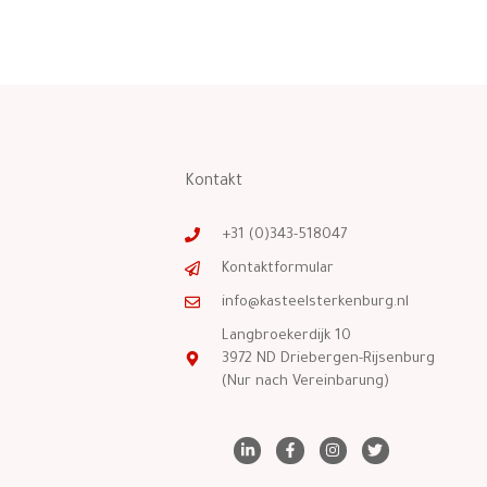
Kontakt
+31 (0)343-518047
Kontaktformular
info@kasteelsterkenburg.nl
Langbroekerdijk 10
3972 ND Driebergen-Rijsenburg
(Nur nach Vereinbarung)
L
F
I
T
i
a
n
w
n
c
s
i